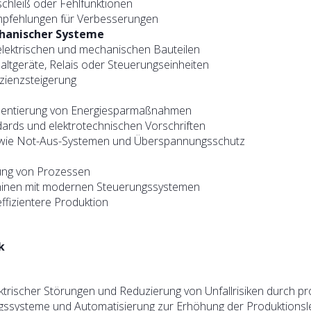
chleiß oder Fehlfunktionen
pfehlungen für Verbesserungen
chanischer Systeme
elektrischen und mechanischen Bauteilen
ltgeräte, Relais oder Steuerungseinheiten
izienzsteigerung
mentierung von Energiesparmaßnahmen
ndards und elektrotechnischen Vorschriften
 wie Not-Aus-Systemen und Überspannungsschutz
rung von Prozessen
inen mit modernen Steuerungssystemen
ffizientere Produktion
k
trischer Störungen und Reduzierung von Unfallrisiken durch pro
ssysteme und Automatisierung zur Erhöhung der Produktionsle