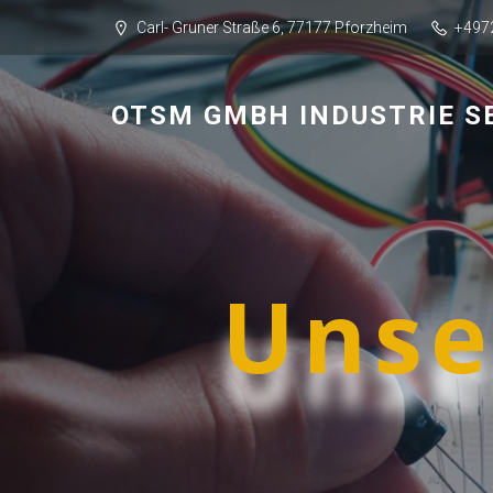
Carl- Gruner Straße 6, 77177 Pforzheim
+497
OTSM GMBH INDUSTRIE S
Unse