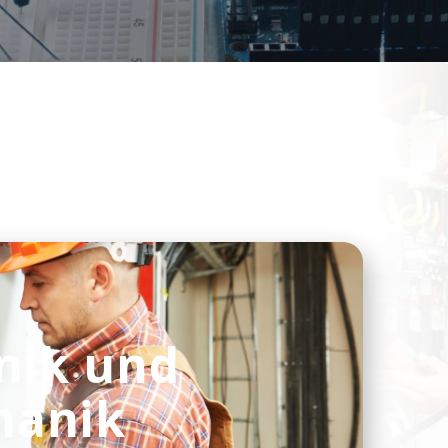
nik und
hanik