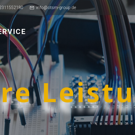
2311552180
info@otsm-group.de
ERVICE
re Leist